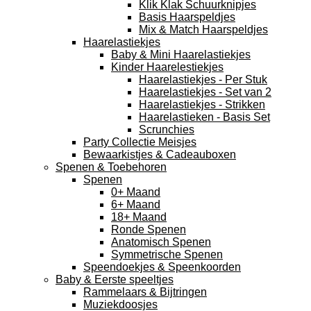
Klik Klak Schuurknipjes
Basis Haarspeldjes
Mix & Match Haarspeldjes
Haarelastiekjes
Baby & Mini Haarelastiekjes
Kinder Haarelestiekjes
Haarelastiekjes - Per Stuk
Haarelastiekjes - Set van 2
Haarelastiekjes - Strikken
Haarelastieken - Basis Set
Scrunchies
Party Collectie Meisjes
Bewaarkistjes & Cadeauboxen
Spenen & Toebehoren
Spenen
0+ Maand
6+ Maand
18+ Maand
Ronde Spenen
Anatomisch Spenen
Symmetrische Spenen
Speendoekjes & Speenkoorden
Baby & Eerste speeltjes
Rammelaars & Bijtringen
Muziekdoosjes