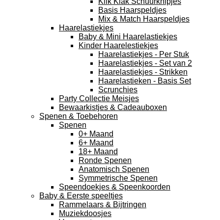
Klik Klak Schuurknipjes
Basis Haarspeldjes
Mix & Match Haarspeldjes
Haarelastiekjes
Baby & Mini Haarelastiekjes
Kinder Haarelestiekjes
Haarelastiekjes - Per Stuk
Haarelastiekjes - Set van 2
Haarelastiekjes - Strikken
Haarelastieken - Basis Set
Scrunchies
Party Collectie Meisjes
Bewaarkistjes & Cadeauboxen
Spenen & Toebehoren
Spenen
0+ Maand
6+ Maand
18+ Maand
Ronde Spenen
Anatomisch Spenen
Symmetrische Spenen
Speendoekjes & Speenkoorden
Baby & Eerste speeltjes
Rammelaars & Bijtringen
Muziekdoosjes