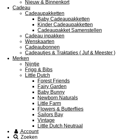
Nieuw & Binnenkort
Cadeau
Cadeaupakketten
Baby Cadeaupakketten
Kinder Cadeaupakketten
Cadeaupakket Samenstellen
Cadeau inpakken
Wenskaarten
Cadeaubonnen
Cadeautjes & Traktaties ( Juf & Meester )
Merken
Nijntje
Frigg & Bibs
Little Dutch
Forest Friends
Fairy Garden
Baby Bunny
Newborn Naturals
Little Farm
Flowers & Butterflies
Sailors Bay
Vintage
Little Dutch Neutraal
Account
Zoeken