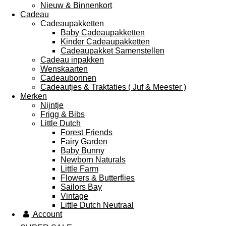
Nieuw & Binnenkort
Cadeau
Cadeaupakketten
Baby Cadeaupakketten
Kinder Cadeaupakketten
Cadeaupakket Samenstellen
Cadeau inpakken
Wenskaarten
Cadeaubonnen
Cadeautjes & Traktaties ( Juf & Meester )
Merken
Nijntje
Frigg & Bibs
Little Dutch
Forest Friends
Fairy Garden
Baby Bunny
Newborn Naturals
Little Farm
Flowers & Butterflies
Sailors Bay
Vintage
Little Dutch Neutraal
Account