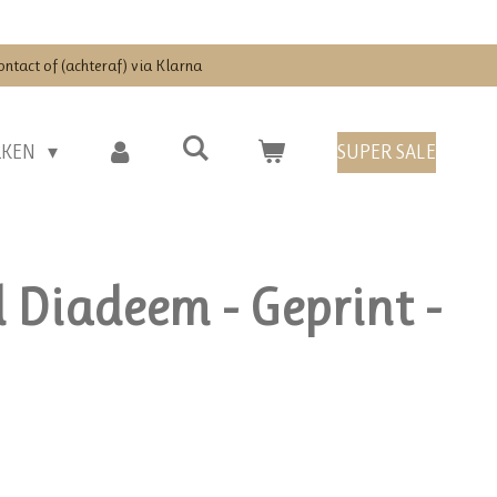
ontact of (achteraf) via Klarna
RKEN
SUPER SALE
Diadeem - Geprint -