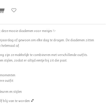
t deze mooie diademen voor meisjes ✨
 verjaardag of gewoon om elke dag te dragen. De diademen zitten
 helemaal af.
ling zijn ze makkelijk te combineren met verschillende outfits.
stijlen, zodat er altijd eentje bij zit die past.
e momenten
re outfit
euren en stijlen
f blij van te worden 💕