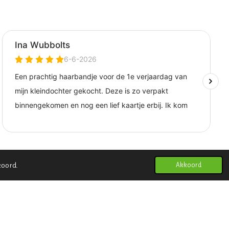
koord.
Akkoord
schriften
|
Privacybeleid
|
Retourbeleid
|
Verzendbeleid
|
en
|
Contact
|
De kleine olifant - Zakelijk
|
Samenwerken