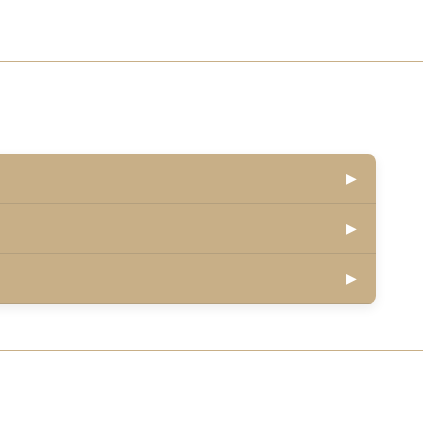
▶
▶
▶