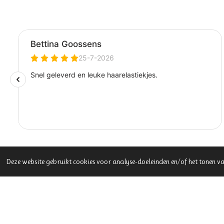
Deze website gebruikt cookies voor analyse-doeleinden en/of het tonen va
Adres:
Rijksstraatweg 94, 8121EG Olst