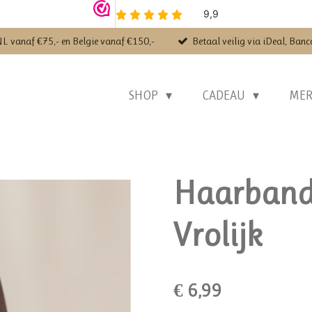
NL vanaf €75,- en Belgie vanaf €150,-
Betaal veilig via iDeal, Banc
SHOP
CADEAU
ME
Haarband 
Vrolijk
€ 6,99