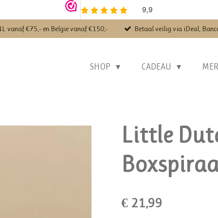
NL vanaf €75,- en Belgie vanaf €150,-
Betaal veilig via iDeal, Banc
SHOP
CADEAU
ME
Little Dut
Boxspiraa
€ 21,99