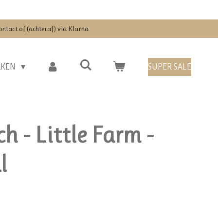
ontact of (achteraf) via Klarna
RKEN
SUPER SALE
ch - Little Farm -
l