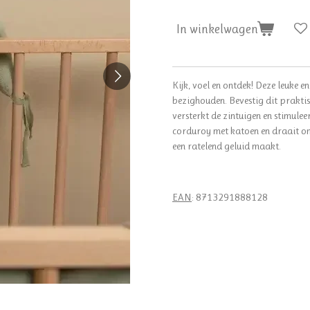
In winkelwagen
Kijk, voel en ontdek! Deze leuke e
bezighouden. Bevestig dit praktis
versterkt de zintuigen en stimule
corduroy met katoen en draait om e
een ratelend geluid maakt.
EAN
: 8713291888128