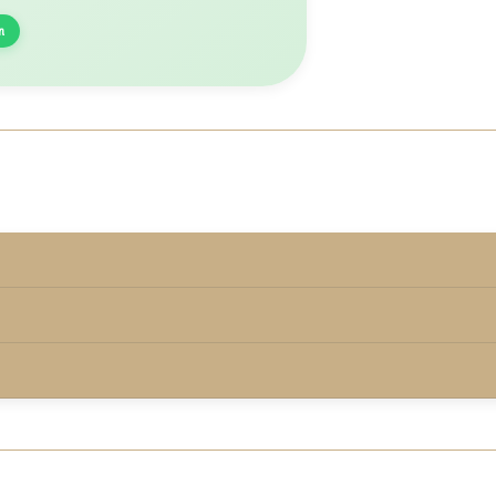
n
rmd onder de keurmerkvoorwaarden.
00