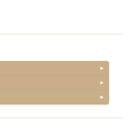
▶
▶
▶