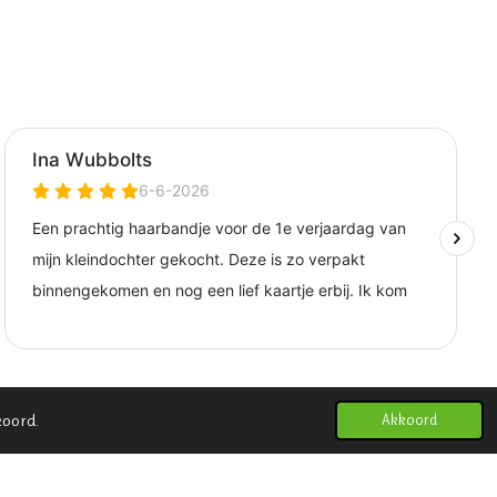
koord.
Akkoord