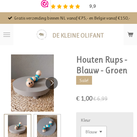
Ga
direct
Gratis verzending binnen NL vanaf €75,- en Belgie vanaf €150,-
naar
de
hoofdinhoud
DE KLEINE OLIFANT
Houten Rups -
Blauw - Groen
Sale!
€ 1,00
€ 6,99
Kleur