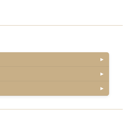
▶
▶
▶