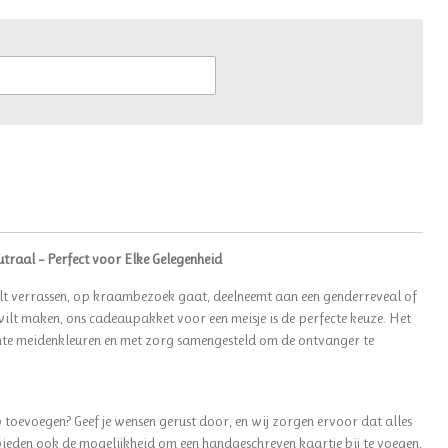
raal – Perfect voor Elke Gelegenheid
ilt verrassen, op kraambezoek gaat, deelneemt aan een genderreveal of
lt maken, ons cadeaupakket voor een meisje is de perfecte keuze. Het
echte meidenkleuren en met zorg samengesteld om de ontvanger te
 toevoegen? Geef je wensen gerust door, en wij zorgen ervoor dat alles
 bieden ook de mogelijkheid om een handgeschreven kaartje bij te voegen,