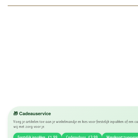
🎁 Cadeauservice
Voeg je artikelen toe aan je winkelmandje en kies voor feestelijk inpakken of een
wij met zorg voor je.
Feestelijk inpakken · €1,99
Cadeaudoos · €3,99
Wenskaart toevoege