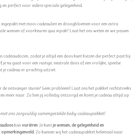
g en perfect voor iedere speciale gelegenheid.
ingepakt met mooi cadeaulint en droogbloemen voor een extra
peciale wensen of voorkeuren qua inpak? Laat het ons weten en we passen
n cadeaudozen, zodat je altijd een doos kunt kiezen die perfect past bij
 je nu gaat voor een rustige, neutrale doos of een vrolijke, speelse
 je cadeau er prachtig uitziet.
ar de ontvanger sturen? Geen probleem! Laat ons het pakket rechtstreeks
jken meer naar. Zo ben jij volledig ontzorgd en komt je cadeau altijd op
r met ons zorgvuldig samengestelde baby cadeaupakket!
audoos
kan
variëren
. Je kunt
je wensen, de gelegenheid en
t
opmerkingenveld
. Zo kunnen wij het cadeaupakket helemaal naar