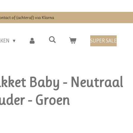
ontact of (achteraf) via Klarna
RKEN
SUPER SALE
ket Baby - Neutraal
uder - Groen