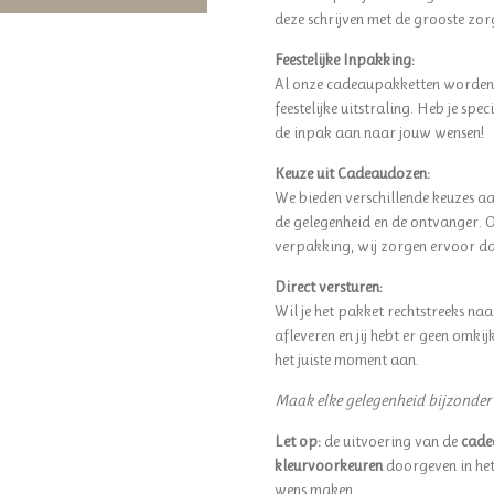
deze schrijven met de grooste zor
Feestelijke Inpakking:
Al onze cadeaupakketten worden 
feestelijke uitstraling. Heb je s
de inpak aan naar jouw wensen!
Keuze uit Cadeaudozen:
We bieden verschillende keuzes aa
de gelegenheid en de ontvanger. Of
verpakking, wij zorgen ervoor dat
Direct versturen:
Wil je het pakket rechtstreeks na
afleveren en jij hebt er geen omki
het juiste moment aan.
Maak elke gelegenheid bijzonde
Let op:
de uitvoering van de
cade
kleurvoorkeuren
doorgeven in he
wens maken.