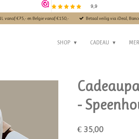
NL vanaf €75,- en Belgie vanaf €150,-
Betaal veilig via iDeal, Banc
SHOP
CADEAU
ME
Cadeaupak
- Speenho
€ 35,00