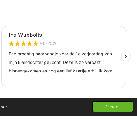
koord.
Akkoord