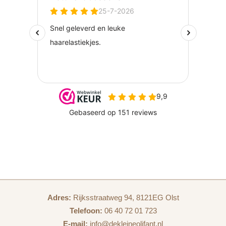
Voeg een
wenskaart
toe voor een persoonlijk tintje.
Adres:
Rijksstraatweg 94, 8121EG Olst
Telefoon:
06 40 72 01 723
E-mail:
info@dekleineolifant.nl