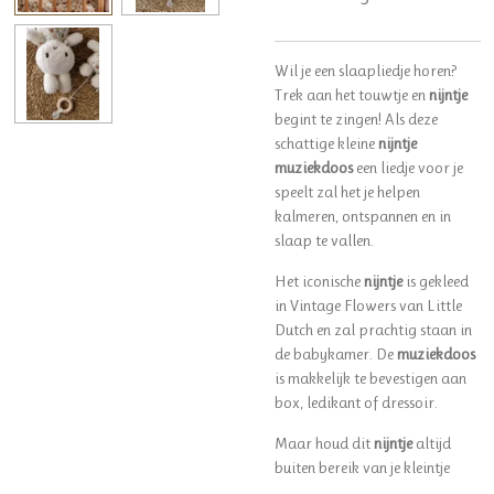
Wil je een slaapliedje horen?
Trek aan het touwtje en
nijntje
begint te zingen! Als deze
schattige kleine
nijntje
muziekdoos
een liedje voor je
speelt zal het je helpen
kalmeren, ontspannen en in
slaap te vallen.
Het iconische
nijntje
is gekleed
in Vintage Flowers van Little
Dutch en zal prachtig staan in
de babykamer. De
muziekdoos
is makkelijk te bevestigen aan
box, ledikant of dressoir.
Maar houd dit
nijntje
altijd
buiten bereik van je kleintje