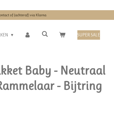
ontact of (achteraf) via Klarna
RKEN
SUPER SALE
ket Baby - Neutraal
 Rammelaar - Bijtring