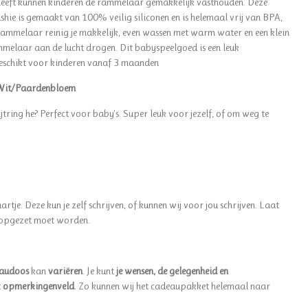
eeft kunnen kinderen de rammelaar gemakkelijk vasthouden. Deze
ie is gemaakt van 100% veilig siliconen en is helemaal vrij van BPA,
rammelaar reinig je makkelijk, even wassen met warm water en een klein
mmelaar aan de lucht drogen. Dit babyspeelgoed is een leuk
eschikt voor kinderen vanaf 3 maanden
- Wit/Paardenbloem
tring he? Perfect voor baby's. Super leuk voor jezelf, of om weg te
artje. Deze kun je zelf schrijven, of kunnen wij voor jou schrijven. Laat
 opgezet moet worden.
audoos
kan
variëren
. Je kunt
je wensen, de gelegenheid en
t
opmerkingenveld
. Zo kunnen wij het cadeaupakket helemaal naar