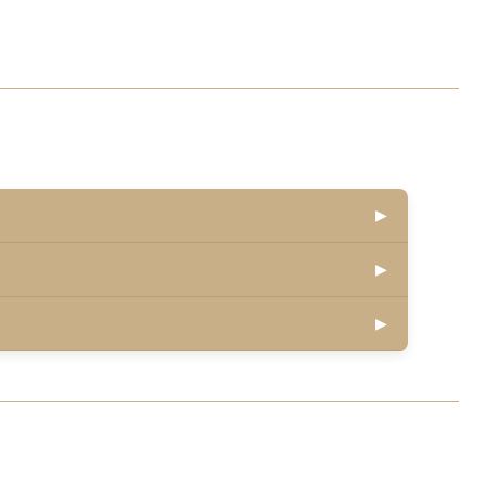
▶
▶
▶