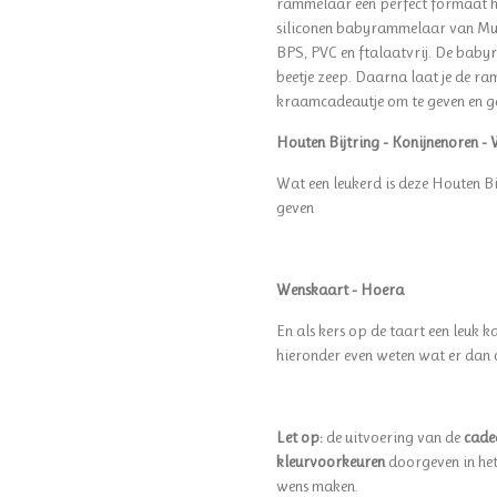
rammelaar een perfect formaat h
siliconen babyrammelaar van Mush
BPS, PVC en ftalaatvrij. De baby
beetje zeep. Daarna laat je de ra
kraamcadeautje om te geven en g
Houten Bijtring - Konijnenoren 
Wat een leukerd is deze Houten Bij
geven
Wenskaart - Hoera
En als kers op de taart een leuk ka
hieronder even weten wat er dan
Let op:
de uitvoering van de
cade
kleurvoorkeuren
doorgeven in he
wens maken.