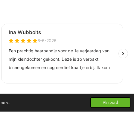
koord.
Akkoord