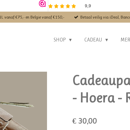
NL vanaf €75,- en Belgie vanaf €150,-
Betaal veilig via iDeal, Banc
SHOP
CADEAU
ME
Cadeaupak
- Hoera -
€ 30,00