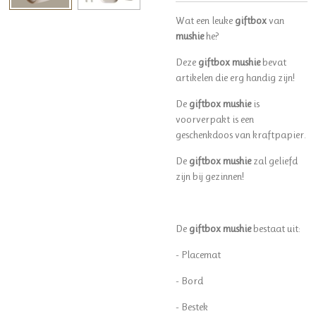
Wat een leuke
giftbox
van
mushie
he?
Deze
giftbox mushie
bevat
artikelen die erg handig zijn!
De
giftbox mushie
is
voorverpakt is een
geschenkdoos van kraftpapier.
De
giftbox mushie
zal geliefd
zijn bij gezinnen!
De
giftbox mushie
bestaat uit:
- Placemat
- Bord
- Bestek