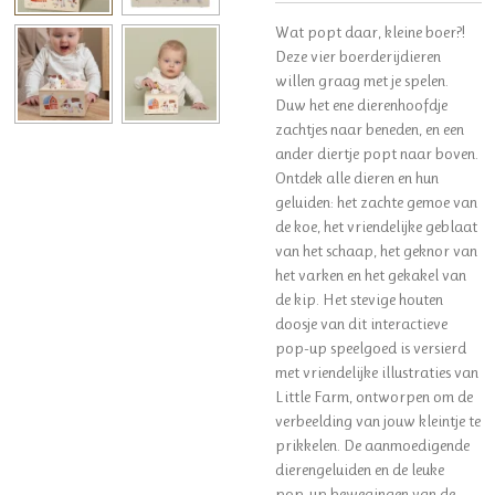
Wat popt daar, kleine boer?!
Deze vier boerderijdieren
willen graag met je spelen.
Duw het ene dierenhoofdje
zachtjes naar beneden, en een
ander diertje popt naar boven.
Ontdek alle dieren en hun
geluiden: het zachte gemoe van
de koe, het vriendelijke geblaat
van het schaap, het geknor van
het varken en het gekakel van
de kip. Het stevige houten
doosje van dit interactieve
pop-up speelgoed is versierd
met vriendelijke illustraties van
Little Farm, ontworpen om de
verbeelding van jouw kleintje te
prikkelen. De aanmoedigende
dierengeluiden en de leuke
pop-up bewegingen van de