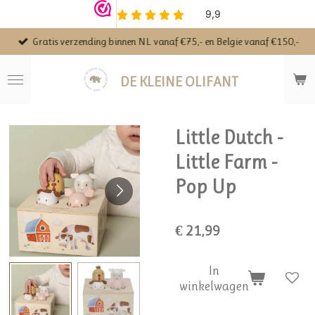
Ga
direct
Gratis verzending binnen NL vanaf €75,- en Belgie vanaf €150,-
naar
de
hoofdinhoud
DE KLEINE OLIFANT
Little Dutch -
Little Farm -
Pop Up
€ 21,99
In
winkelwagen