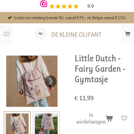
Ga
direct
Gratis verzending binnen NL vanaf €75,- en Belgie vanaf €150,-
naar
de
hoofdinhoud
DE KLEINE OLIFANT
Little Dutch -
Fairy Garden -
Gymtasje
€ 11,99
In
winkelwagen