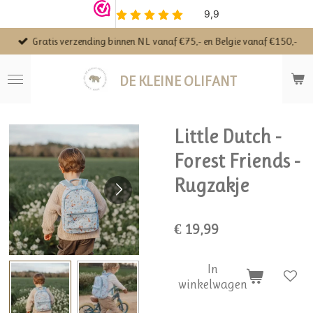
Ga
direct
Gratis verzending binnen NL vanaf €75,- en Belgie vanaf €150,-
naar
de
hoofdinhoud
DE KLEINE OLIFANT
Little Dutch -
Forest Friends -
Rugzakje
€ 19,99
In
winkelwagen