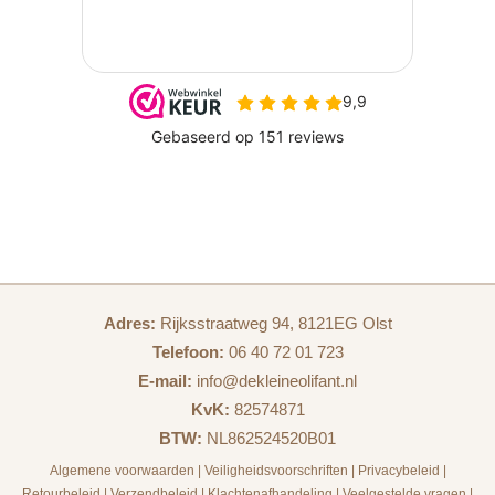
Adres:
Rijksstraatweg 94, 8121EG Olst
Telefoon:
06 40 72 01 723
E-mail:
info@dekleineolifant.nl
KvK:
82574871
BTW:
NL862524520B01
Algemene voorwaarden
|
Veiligheidsvoorschriften
|
Privacybeleid
|
Retourbeleid
|
Verzendbeleid
|
Klachtenafhandeling
|
Veelgestelde vragen
|