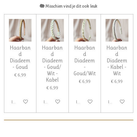
🐘 Misschien vind je dit ook leuk
Haarban
Haarban
Haarban
Haarban
d
d
d
d
Diadeem
Diadeem
Diadeem
Diadeem
- Goud
- Goud/
-
- Kabel -
Wit -
Goud/Wit
Wit
€ 6,99
Kabel
€ 6,99
€ 6,99
€ 6,99
In winkelwagen
In winkelwagen
In winkelwagen
In winkelwagen