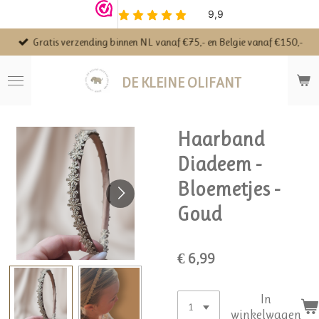
Ga
direct
Gratis verzending binnen NL vanaf €75,- en Belgie vanaf €150,-
naar
de
hoofdinhoud
DE KLEINE OLIFANT
Haarband
Diadeem -
Bloemetjes -
Goud
€ 6,99
In
winkelwagen