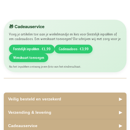
🎁 Cadeauservice
Voeg je artikelen toe aan je winkelmandje en kies voor feestelijk inpakken of
een cadeaudoos. Een wenskaart toevoegen? Die schrijven wij met zorg voor je.
Feestelijk inpakken · €1,99
Cadeaudoos · €3,99
Wenskaart toevoegen
Na het inpakken ontvang je een foto van het eindresultaat.
Veilig besteld en verzekerd
▶
✅ Lid van WebwinkelKeur, beoordeeld met een 10
Verzending & levering
▶
✅ Veilig betalen met iDEAL, Bancontact en Klarna
✅ Retourneren binnen 14 dagen
✅ Verzending binnen 2 á 3 werkdagen
Cadeauservice
▶
✅ Kosteloos afhalen mogelijk in Olst