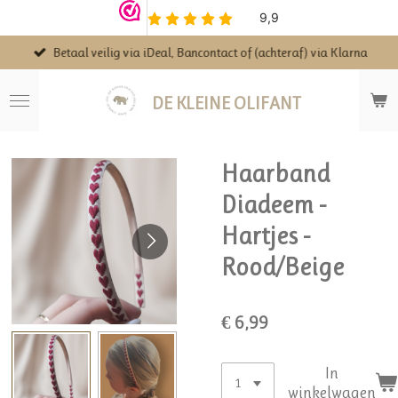
Ga
direct
Betaal veilig via iDeal, Bancontact of (achteraf) via Klarna
naar
de
hoofdinhoud
DE KLEINE OLIFANT
Haarband
Diadeem -
Hartjes -
Rood/Beige
€ 6,99
In
winkelwagen