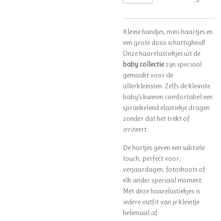
Kleine handjes, mini haartjes en
een grote dosis schattigheid!
Onze haarelastiekjes uit de
baby collectie
zijn speciaal
gemaakt voor de
allerkleinsten. Zelfs de kleinste
baby’s kunnen comfortabel een
sprankelend elastiekje dragen
zonder dat het trekt of
irriteert.
De hartjes geven een subtiele
touch, perfect voor,
verjaardagen, fotoshoots of
elk ander speciaal moment.
Met deze haarelastiekjes is
iedere outfit van je kleintje
helemaal af.