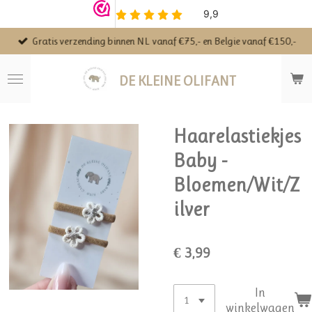
Ga
direct
Gratis verzending binnen NL vanaf €75,- en Belgie vanaf €150,-
naar
de
hoofdinhoud
DE KLEINE OLIFANT
Haarelastiekjes
Baby -
Bloemen/Wit/Z
ilver
€ 3,99
In
winkelwagen