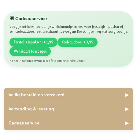
🎁 Cadeauservice
Voeg je artikelen toe aan je winkelmandje en kies voor feestelijk inpakken of
een cadeaudoos. Een wenskaart toevoegen? Die schrijven wij met zorg voor je.
Feestelijk inpakken · €1,99
Cadeaudoos · €3,99
Wenskaart toevoegen
Na het inpakken ontvang je een foto van het eindresultaat.
Veilig besteld en verzekerd
▶
✅ Lid van WebwinkelKeur, beoordeeld met een 10
Verzending & levering
▶
✅ Veilig betalen met iDEAL, Bancontact en Klarna
✅ Retourneren binnen 14 dagen
✅ Verzending binnen 2 á 3 werkdagen
Cadeauservice
▶
✅ Kosteloos afhalen mogelijk in Olst
Veilige, betrouwbare winkelervaring.
✅ Verzending Nederland en België
✅
Inpakservice
: €1,99
Als lid van WebwinkelKeur zijn jouw aankopen beschermd onder de