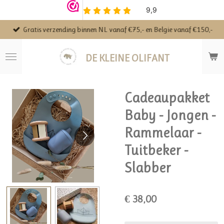
Ga
direct
Gratis verzending binnen NL vanaf €75,- en Belgie vanaf €150,-
naar
de
hoofdinhoud
DE KLEINE OLIFANT
Cadeaupakket
Baby - Jongen -
Rammelaar -
Tuitbeker -
Slabber
€ 38,00