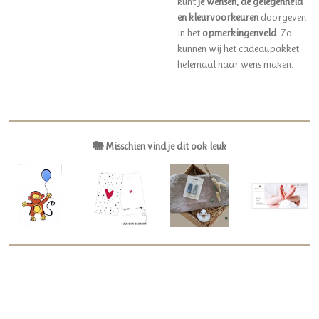
kunt
je wensen, de gelegenheid
en kleurvoorkeuren
doorgeven
in het
opmerkingenveld
. Zo
kunnen wij het cadeaupakket
helemaal naar wens maken.
🐘 Misschien vind je dit ook leuk