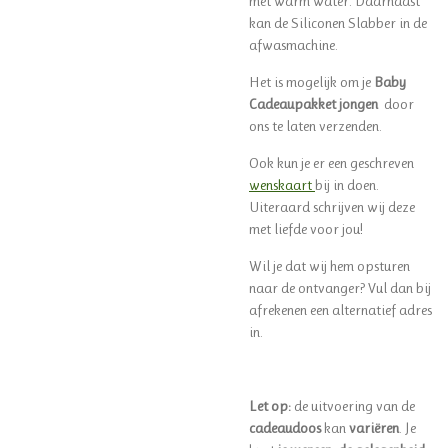
met warm water. Daarnaast
kan de Siliconen Slabber in de
afwasmachine.
Het is mogelijk om je
Baby
Cadeaupakket
jongen
door
ons te laten verzenden.
Ook kun je er een geschreven
wenskaart
bij in doen.
Uiteraard schrijven wij deze
met liefde voor jou!
Wil je dat wij hem opsturen
naar de ontvanger? Vul dan bij
afrekenen een alternatief adres
in.
Let op:
de uitvoering van de
cadeaudoos
kan
variëren
. Je